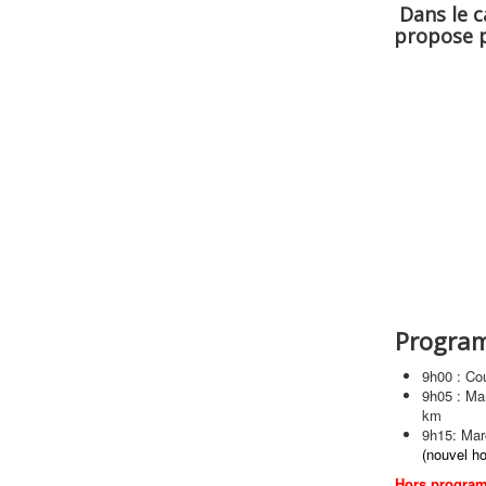
Dans le c
propose p
Program
9h00 : Co
9h05 : Ma
km
9h15: Mar
(nouvel ho
Hors progra