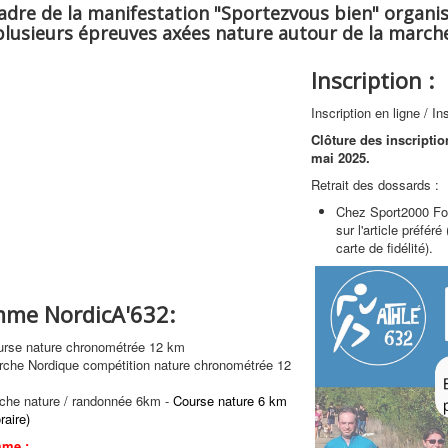
adre de la manifestation "Sportezvous bien" organi
lusieurs épreuves axées nature autour de la marche 
Inscription :
Inscription en ligne / I
Clôture des inscripti
mai 2025.
Retrait des dossards :
Chez Sport2000 Fo
sur l'article préfér
carte de fidélité).
me NordicA'632:
urse nature chronométrée 12 km
rche Nordique compétition nature chronométrée 12
che nature / randonnée 6km -
Course nature 6 km
raire)
mme :