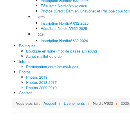
Inscription NordicA'632 2026
Résultats NordicA'632 2026
Photos (Crédit Damien Chavonet et Philippe coulloch
2025
Inscription NordicA'632 2025
Résultats NordicA'632 2025
2024
Inscription NordicA632 2024
Boutiques
Boutique en ligne (mot de passe athle632)
Achat maillot du club
Intranet
Participation entraîneurs/Juges
Photos
Photos 2019
Photos 2013-2017
Photos 2009-2010
Contact
Vous êtes ici :
Accueil
Evènements
NordicA'632
2025