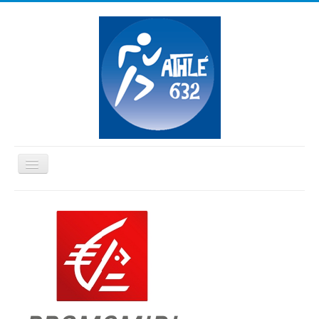
Basculer
la
≡
navigation
Vous êtes ici :
Accueil
Règles adhésion ATHLE 632 2026/2027
Site général
Règles adhésion ATHLE 632 2025-2026