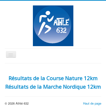
Basculer
la
≡
navigation
Vous êtes ici :
Accueil
Evènements
NordicA'632
Résultats de la Course Nature 12km
2026
Résultats NordicA'632 2026
Résultats de la Marche Nordique 12km
© 2026 Athlé 632
Haut de page