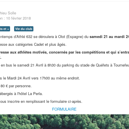
hieu Solle
on : 10 février 2018
s et +
Vie du club
intemps d’Athlé 632 se déroulera à Olot (Espagne) du
samedi 21 au mardi 24 
esse aux catégories Cadet et plus âgés.
resse aux athlètes motivés, concernés par les compétitions et qui s’entra
.
 en bus le samedi 21 Avril à 8h30 du parking du stade de Quéfets à Tournefeu
s le Mardi 24 Avril vers 17h00 au même endroit.
 180 € par personne.
bergés à l'hôtel La Perla.
us inscrire en remplissant le formulaire ci-après.
FORMULAIRE