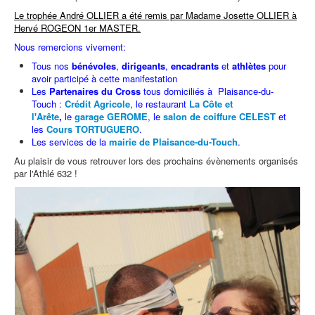
Le trophée André OLLIER a été remis par Madame Josette OLLIER à
Hervé ROGEON 1er MASTER.
Nous remercions vivement:
Tous nos
bénévoles
,
dirigeants
,
encadrants
et
athlètes
pour
avoir participé à cette manifestation
Les
Partenaires du Cross
tous domiciliés à Plaisance-du-
Touch :
Crédit Agricole
, le restaurant
La Côte et
l'Arête
,
le
garage GEROME
, le
salon de coiffure CELEST
et
les
Cours TORTUGUERO
.
Les services de la
mairie de Plaisance-du-Touch
.
Au plaisir de vous retrouver lors des prochains évènements organisés
par l'Athlé 632 !