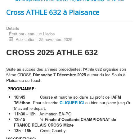
Cross ATHLE 632 à Plaisance
Détails
Écrit par
Jean-Luc Lledos
Publication : 25 novembre 2025
CROSS 2025 ATHLE 632
Suite au succès des années précédentes, l'Athlé 632 organise son
5ème CROSS
Dimanche 7 Décembre 2025
autour du lac Soula à
Plaisance-du-Touch.
PROGRAMME:
10h45
Course et marche solidaire au profit de l'
AFM
Téléthon
. Pour s'inscrire
CLIQUER
IC
I
ou bien sur place jusqu’à
5’ avant le départ.
11h30 - 12h
Animation EA-PO
12h15
½ Finale d’Occitanie CHAMPIONNAT de
FRANCE RELAIS CROSS Mixte
13h - 16h
Cross Country
INSCRIPTIONS: