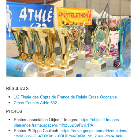
RÉSU
LTATS
1/2 Finale des Chpts de France de Relais Cross Occitanie
Cross-Country Athle 632
PHOTOS
Photos association Objectif Images:
https://objectif-
images-
plaisance.frama.space/
s/mf3z552G9Ryp7PA
Photos Philippe Coulloch
https://drive.
google.com/drive/folders/
12cMH0pHG5ATXKn0_
0XRUPYuyE8RVLNbL?usp=drive_
link