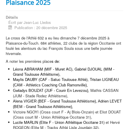
Plaisance 2025
Détails
Écrit par
Jean-Luc Lledos
Publication : 20 décembre 2025
Le cross de l'Athlé 632 a eu lieu dimanche 7 décembre 2025 à
Plaisance-du-Touch. 684 athlètes, 22 clubs de la région Occitanie ont
foulé les alentours du lac François Soula sous une belle journée
hivernale.
A noter les premières place
s de:
Léona ABRAHAM (MIF - Muret AC), Gabriel DJOUAL (MIM -
Grand Toulouse Athlétisme),
Maylis DAUBY (CAF - Satuc Toulouse Athlé), Trista
n LIGNEAU
(CAM - Athletics Coaching Club Ramonville),
Mathis CASSAN
Gwladys BOUZAT (JUF - Courir En Levezou),
(JUM - Stade Rodez Athlétisme),
Alena VIGIER (BEF - Grand Toulouse Athlétisme), Adrien LEVET
(BEM - Grand Toulouse Athlétisme),
Victoire NGOYI (Cross court F - Aj Blois-Onzain) et Eliot DOUAT
(Cross court M - Union Athlétique Occitane 31),
Lucile MARLIN (Elite F - Union Athlétique Occitane 31)
et Hervé
ROGEON (Elite M - Tracks Athlé Lisle Jourdain 32).