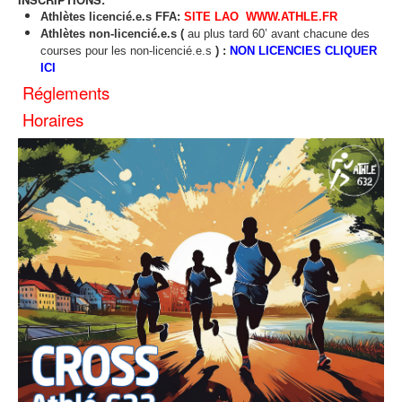
Athlètes licencié.e.s FFA:
SITE LAO WWW.ATHLE.FR
Athlètes non-licencié.e.s (
au plus tard 60’ avant chacune des
courses pour les non-licencié.
e.s
) :
NON LICENCIES CLIQUER
ICI
Réglements
Horaires