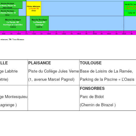
ILLE
PLAISANCE
TOULOUSE
ge Labitrie
Piste du Collège Jules Verne
Base de Loisirs de La Ramée,
itrie)
(1, avenue Marcel Pagnol)
Parking de la Piscine « L’Oasis 
FONSORBES
ège Montesquieu
Parc de Bidot
agrange )
(Chemin de Birazel )