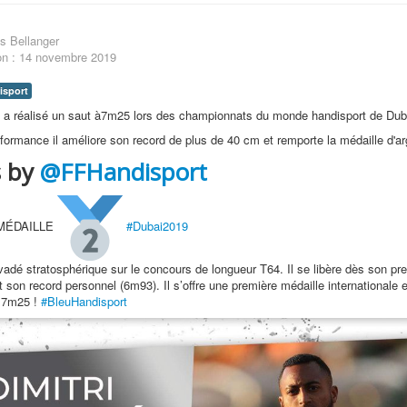
s Bellanger
on : 14 novembre 2019
isport
 a réalisé un saut à7m25 lors des championnats du monde handisport de Dub
formance il améliore son record de plus de 40 cm et remporte la médaille d'ar
s
by
‎@FFHandisport
MÉDAILLE
#
Dubai2019
vadé stratosphérique sur le concours de longueur T64. Il se libère dès son pr
t son record personnel (6m93). Il s’offre une première médaille internationale 
 7m25 !
#
BleuHandisport