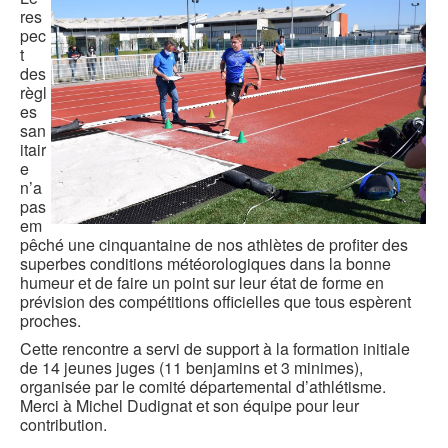
res
pec
t
des
règl
es
san
itair
e
n’a
pas
em
pêché une cinquantaine de nos athlètes de profiter des
superbes conditions météorologiques dans la bonne
humeur et de faire un point sur leur état de forme en
prévision des compétitions officielles que tous espèrent
proches.
Cette rencontre a servi de support à la formation initiale
de 14 jeunes juges (11 benjamins et 3 minimes),
organisée par le comité départemental d’athlétisme.
Merci à Michel Dudignat et son équipe pour leur
contribution.