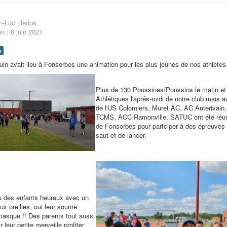
n-Luc Lledos
on : 6 juin 2021
o
in avait lieu à Fonsorbes une animation pour les plus jeunes de nos athlètes
Plus de 130 Poussines/Poussins le matin et
Athlétiques l'aprés-midi de notre club mais 
de l'US Colomiers, Muret AC, AC Auterivain
TCMS, ACC Ramonville, SATUC ont été réuni
de Fonsorbes pour partciper à des épreuves
saut et de lancer.
 des enfants heureux avec un
ux oreilles, oui leur sourire
masque !! Des parents tout aussi
 leur petite merveille profiter