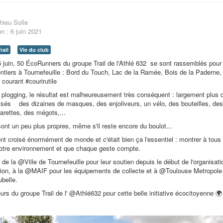
hieu Solle
on : 6 juin 2021
rail
Vie du club
juin, 50 ÉcoRunners du groupe Trail de l'Athlé 632 se sont rassemblés pour 
tiers à Tournefeuille : Bord du Touch, Lac de la Ramée, Bois de la Paderne,
 courant #courirutile
plogging, le résultat est malheureusement très conséquent : largement plus 
sés des dizaines de masques, des enjoliveurs, un vélo, des bouteilles, des
arettes, des mégots,...
nt un peu plus propres, même s'il reste encore du boulot...
nt croisé énormément de monde et c'était bien ça l'essentiel : montrer à tous 
notre environnement et que chaque geste compte.
de la @Ville de Tournefeuille pour leur soutien depuis le début de l'organisati
ion, à la @MAIF pour les équipements de collecte et à @Toulouse Metropole 
belle.
urs du groupe Trail de l' @Athlé632 pour cette belle initiative écocitoyenne 🌍