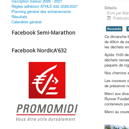
Inscription Saison 2026 - 2027
Règles adhésion ATHLE 632 2026/2027
Détails
Planning général des entrainements
Écrit par
Mat
Résultats
Publicati
Calendrier général
Routards
T
Facebook Semi-Marathon
Ce dimanche 6 
de 40km de sen
les déchets en
Facebook NordicA'632
Après 1h30 de 
déchets ramas
paquets de cig
Nos chemins so
Les coureurs o
de préserver 
Merci aux élus 
Runner Foudat
conteneurs pou
Merci au coure