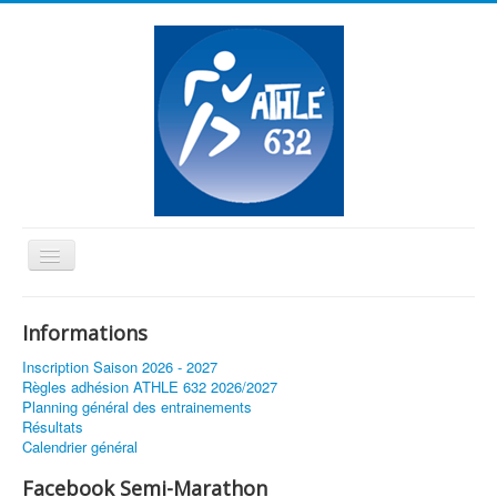
Basculer
la
≡
navigation
Informations
Vous êtes ici :
Accueil
Inscription Saison 2026 - 2027
Bruno Anicet champion du monde du 800m en M45 !
Règles adhésion ATHLE 632 2026/2027
Planning général des entrainements
Résultats
Calendrier général
Facebook Semi-Marathon