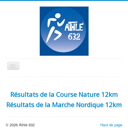
Basculer
la
≡
navigation
Vous êtes ici :
Accueil
Evènements
NordicA'632
Résultats de la Course Nature 12km
2025
Résultats NordicA'632 2025
Résultats de la Marche Nordique 12km
© 2026 Athlé 632
Haut de page