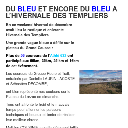
DU
BLEU
ET ENCORE DU
BLEU
A
L’HIVERNALE DES TEMPLIERS
En ce weekend hivernal de décembre
avait lieu la rustique et enivrante
Hivernale des Templiers.
Une grande vague bleue a défilé sur le
plateau du Grand Causse :
Plus de
56
coureurs de
l’
Athlé 632
ont
participé aux 66km, 35km, 25 km et 16km
de cet évènement.
Les coureurs du Groupe Route et Trail,
entrainés par Danielle LAURIN LACOSTE
et Sébastien DECOMBE,
ont bien représenté nos couleurs sur le
Plateau du Larzac ce dimanche.
Tous ont affronté le froid et le mauvais
temps pour sillonner les parcours
techniques et boueux et tenter de réaliser
leur meilleur chrono.
Mathieu COUSINIE a particulièrement brillé