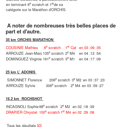
e
er
en terminant 6
scratch et 1
de sa
catégorie sur le Marathon d'ORCHIS.
A noter de nombreuses très belles places de
part et d'autre.
35 km ORCHIS MARATHON
e
er
COUSINIE Mathieu
6
scratch
1
Cat
en 03 :09 :35
e
e
ARROUZE Jean-Marc
135
scratch
2
M4
en 04 :12 :54
e
e
DOMINGUEZ Virginie
161
scratch
3
M1
en 04 :17 :09
25 km L’ ADONIS
e
e
SIMONNET Florence
206
scratch
3
M2
en 03 :37 :23
e
e
ARROUZE Sylvie
306
scratch
2
M4
en 03 :59 :27
16.2 km ROCHSHOT
e
e
INCAGNOLI Sophie
98
scratch
2
M2
en 02 :18 :39
e
er
DRAPIER Chrystel
150
scratch
1
M4
en 02 :29 :08
ici
Tous les résultats