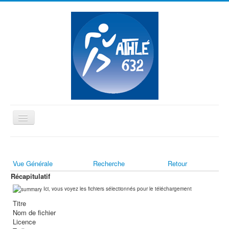
Basculer
la
≡
navigation
Vue Générale
Recherche
Retour
Vous êtes ici :
Accueil
Récapitulatif
Ici, vous voyez les fichiers sélectionnés pour le téléchargement
Titre
Nom de fichier
Licence