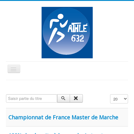
Basculer
la
≡
navigation
Vous êtes ici :
Accueil
Marche athlétique
Saisir partie du titre
Affichage #
Championnat de France Master de Marche