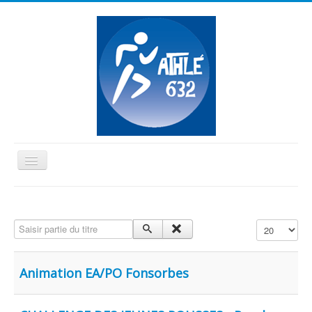
Basculer
la
≡
navigation
Vous êtes ici :
Accueil
Ea-Po
Saisir partie du titre
Affichage #
Animation EA/PO Fonsorbes