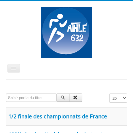
Basculer
la
≡
navigation
Vous êtes ici :
Accueil
Benjamins-Minimes
Saisir partie du titre
Affichage #
1/2 finale des championnats de France