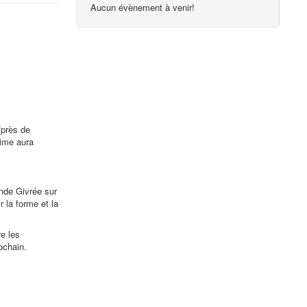
Aucun évènement à venir!
(près de
xime aura
nde Givrée sur
 la forme et la
e les
ochain.