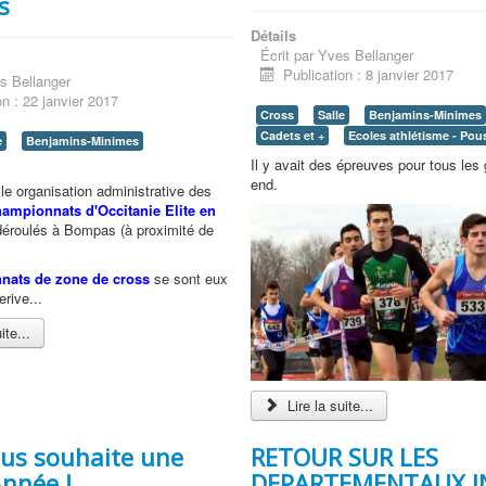
s
Détails
Écrit par
Yves Bellanger
Publication : 8 janvier 2017
s Bellanger
on : 22 janvier 2017
Cross
Salle
Benjamins-Minimes
Cadets et +
Ecoles athlétisme - Pou
e
Benjamins-Minimes
Il y avait des épreuves pour tous les
end.
le organisation administrative des
ampionnats d'Occitanie Elite en
éroulés à Bompas (à proximité de
nats de zone de cross
se sont eux
rive...
ite...
Lire la suite...
ous souhaite une
RETOUR SUR LES
nnée !
DEPARTEMENTAUX 