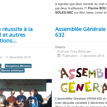
à signaler que deux records du club o
par deux hurdleuses !!!
Florine BOU
SOLEILHAC
sur 60m haies Junior et
réussite à la
Assemblée Générale 
 et autres
632
ions...
Détails
Écrit par
Yves Bellanger
Publication : 4 décembre 2016
on : 11 décembre 2016
e
Benjamins-Minimes
Marche athlétique
L'assemblée Générale d'Athlé 632 et 
s'est déroulée vendredi 2 décembre d
Phare à Tournefeuille en présence de