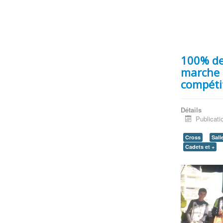
100% de 
marche !
compétit
Détails
Publicati
Cross
Sall
Cadets et +