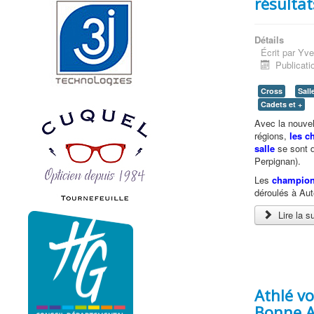
résultat
Détails
Écrit par
Yve
Publicati
Cross
Sall
Cadets et +
Avec la nouvel
régions,
les ch
salle
se sont d
Perpignan).
Les
champion
déroulés à Aute
Lire la su
Athlé v
Bonne A