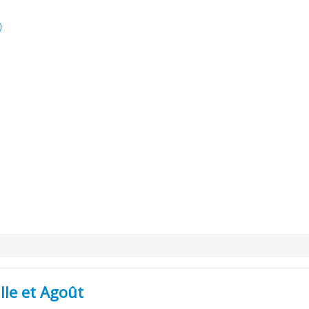
)
lle et Agoût