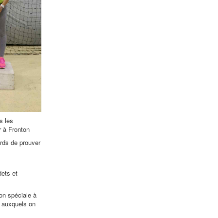
s les
 à Fronton
rds de prouver
dets et
ion spéciale à
.) auxquels on