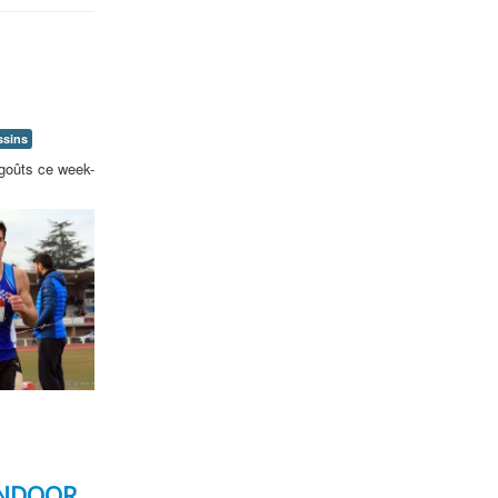
ssins
 goûts ce week-
INDOOR